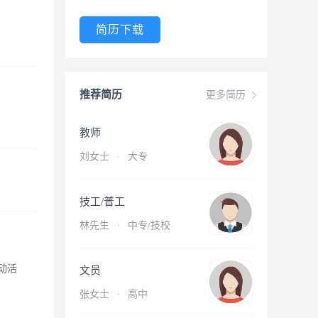
简历下载
推荐简历
更多简历
教师
刘女士
·
大专
技工/普工
林先生
·
中专/技校
动活
文员
张女士
·
高中