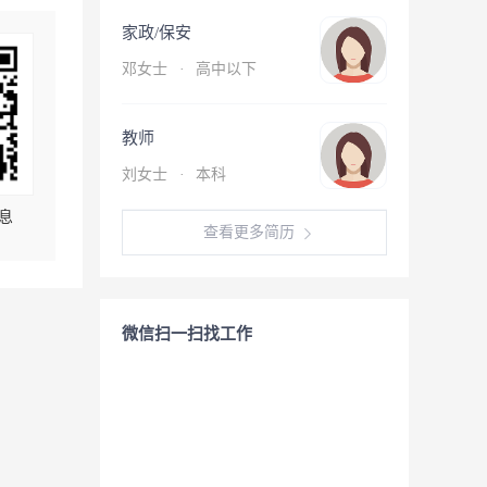
家政/保安
邓女士
·
高中以下
教师
刘女士
·
本科
息
查看更多简历
微信扫一扫找工作